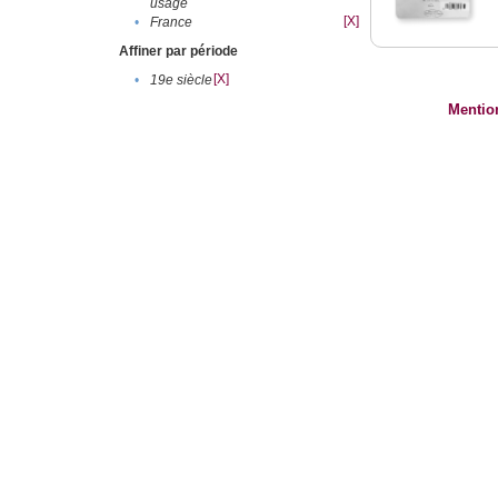
usage
[X]
•
France
Affiner par période
[X]
•
19e siècle
Mentio