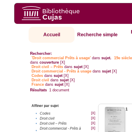
Accueil
Recherche simple
Rechercher:
'Droit commercial Prêts à usage'
dans
sujet.
19e siècl
dans
couverture
[X]
Droit civil – Prêts
dans
sujet
[X]
Droit commercial - Prêts à usage
dans
sujet
[X]
Codes
dans
sujet
[X]
Droit civil
dans
sujet
[X]
France
dans
sujet
[X]
Résultats
1
document
Affiner par sujet
1
[X]
•
Codes
[X]
•
Droit civil
[X]
•
Droit civil – Prêts
[X]
Droit commercial - Prêts à
•