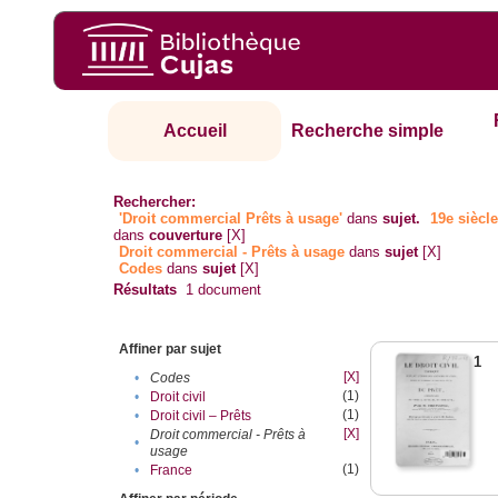
Accueil
Recherche simple
Rechercher:
'Droit commercial Prêts à usage'
dans
sujet.
19e siècl
dans
couverture
[X]
Droit commercial - Prêts à usage
dans
sujet
[X]
Codes
dans
sujet
[X]
Résultats
1
document
Affiner par sujet
1
[X]
•
Codes
(1)
•
Droit civil
(1)
•
Droit civil – Prêts
[X]
Droit commercial - Prêts à
•
usage
(1)
•
France