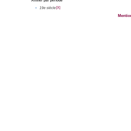
Affiner par période
[X]
•
19e siècle
Mentio