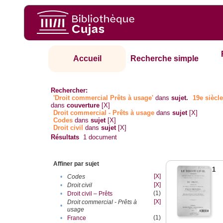
Accueil
Recherche simple
Rechercher:
'Droit commercial Prêts à usage'
dans
sujet.
19e siècl
dans
couverture
[X]
Droit commercial - Prêts à usage
dans
sujet
[X]
Codes
dans
sujet
[X]
Droit civil
dans
sujet
[X]
Résultats
1
document
Affiner par sujet
1
[X]
•
Codes
[X]
•
Droit civil
(1)
•
Droit civil – Prêts
[X]
Droit commercial - Prêts à
•
usage
(1)
•
France