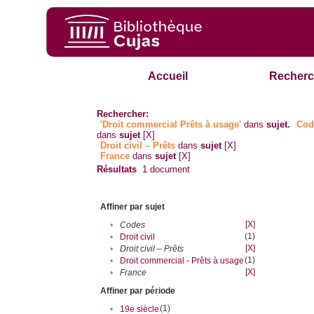
Accueil
Recherc
Rechercher:
'Droit commercial Prêts à usage'
dans
sujet.
Cod
dans
sujet
[X]
Droit civil – Prêts
dans
sujet
[X]
France
dans
sujet
[X]
Résultats
1
document
Affiner par sujet
[X]
•
Codes
(1)
•
Droit civil
[X]
•
Droit civil – Prêts
(1)
•
Droit commercial - Prêts à usage
[X]
•
France
Affiner par période
(1)
•
19e siècle