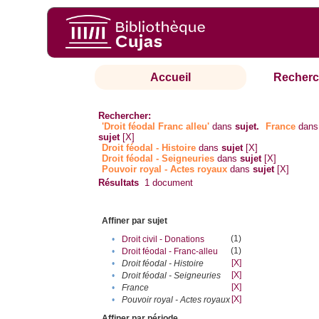
Accueil
Recherc
Rechercher:
'Droit féodal Franc alleu'
dans
sujet.
France
dans
sujet
[X]
Droit féodal - Histoire
dans
sujet
[X]
Droit féodal - Seigneuries
dans
sujet
[X]
Pouvoir royal - Actes royaux
dans
sujet
[X]
Résultats
1
document
Affiner par sujet
(1)
•
Droit civil - Donations
(1)
•
Droit féodal - Franc-alleu‎
[X]
•
Droit féodal - Histoire
[X]
•
Droit féodal - Seigneuries
[X]
•
France
[X]
•
Pouvoir royal - Actes royaux
Affiner par période