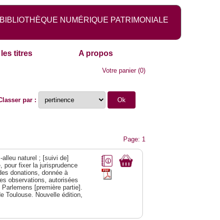
BIBLIOTHÈQUE NUMÉRIQUE PATRIMONIALE
les titres
A propos
Votre panier
(
0
)
Classer par :
Page: 1
alleu naturel ; [suivi de]
 pour fixer la jurisprudence
s des donations, donnée à
des observations, autorisées
s Parlemens [première partie].
e Toulouse. Nouvelle édition,