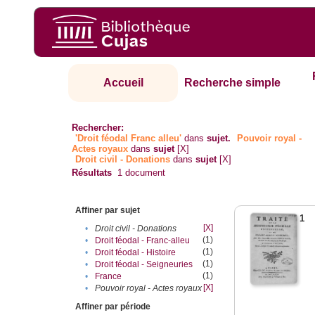
Accueil
Recherche simple
Rechercher:
'Droit féodal Franc alleu'
dans
sujet.
Pouvoir royal -
Actes royaux
dans
sujet
[X]
Droit civil - Donations
dans
sujet
[X]
Résultats
1
document
Affiner par sujet
1
[X]
•
Droit civil - Donations
(1)
•
Droit féodal - Franc-alleu‎
(1)
•
Droit féodal - Histoire
(1)
•
Droit féodal - Seigneuries
(1)
•
France
[X]
•
Pouvoir royal - Actes royaux
Affiner par période