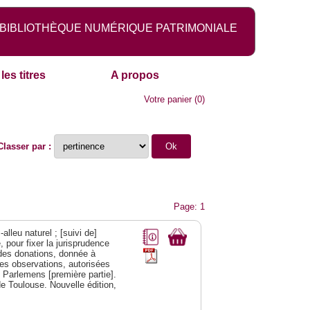
BIBLIOTHÈQUE NUMÉRIQUE PATRIMONIALE
les titres
A propos
Votre panier
(
0
)
Classer par :
Page: 1
alleu naturel ; [suivi de]
 pour fixer la jurisprudence
s des donations, donnée à
des observations, autorisées
s Parlemens [première partie].
e Toulouse. Nouvelle édition,