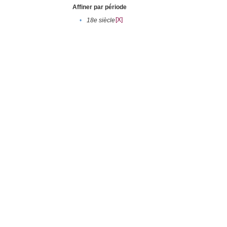
Affiner par période
[X]
•
18e siècle