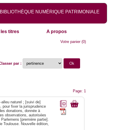
BIBLIOTHÈQUE NUMÉRIQUE PATRIMONIALE
les titres
A propos
Votre panier
(
0
)
Classer par :
Page: 1
alleu naturel ; [suivi de]
 pour fixer la jurisprudence
s des donations, donnée à
des observations, autorisées
s Parlemens [première partie].
e Toulouse. Nouvelle édition,