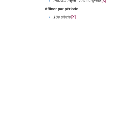
[X]
•
Pouvoir royal - Actes royaux
Affiner par période
[X]
•
18e siècle