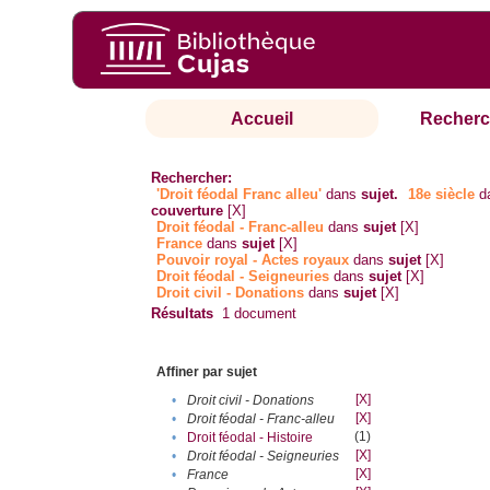
Accueil
Recherc
Rechercher:
'Droit féodal Franc alleu'
dans
sujet.
18e siècle
d
couverture
[X]
Droit féodal - Franc-alleu‎
dans
sujet
[X]
France
dans
sujet
[X]
Pouvoir royal - Actes royaux
dans
sujet
[X]
Droit féodal - Seigneuries
dans
sujet
[X]
Droit civil - Donations
dans
sujet
[X]
Résultats
1
document
Affiner par sujet
[X]
•
Droit civil - Donations
[X]
•
Droit féodal - Franc-alleu‎
(1)
•
Droit féodal - Histoire
[X]
•
Droit féodal - Seigneuries
[X]
•
France