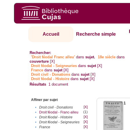
Accueil
Recherche simple
Rechercher:
'Droit féodal Franc alleu'
dans
sujet.
18e siècle
dans
couverture
[X]
Droit féodal - Seigneuries
dans
sujet
[X]
France
dans
sujet
[X]
Droit civil - Donations
dans
sujet
[X]
Droit féodal - Histoire
dans
sujet
[X]
Résultats
1
document
Affiner par sujet
1
[X]
•
Droit civil - Donations
(1)
•
Droit féodal - Franc-alleu‎
[X]
•
Droit féodal - Histoire
[X]
•
Droit féodal - Seigneuries
[X]
•
France