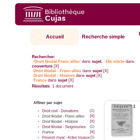
Accueil
Recherche simple
Rechercher:
'Droit féodal Franc alleu'
dans
sujet.
18e siècle
dans
couverture
[X]
Droit féodal - Franc-alleu‎
dans
sujet
[X]
Droit féodal - Histoire
dans
sujet
[X]
France
dans
sujet
[X]
Résultats
1
document
Affiner par sujet
1
(1)
•
Droit civil - Donations
[X]
•
Droit féodal - Franc-alleu‎
[X]
•
Droit féodal - Histoire
(1)
•
Droit féodal - Seigneuries
[X]
•
France
(1)
•
Pouvoir royal - Actes royaux