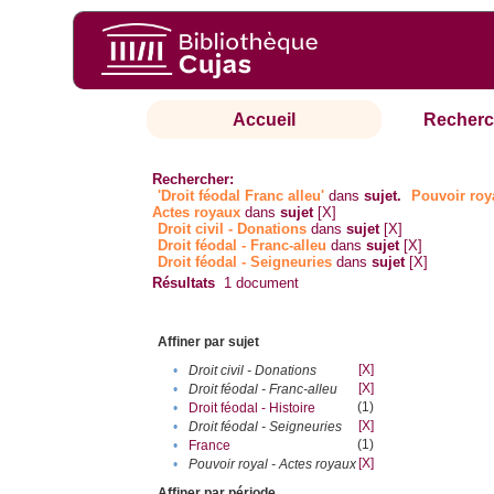
Accueil
Recherc
Rechercher:
'Droit féodal Franc alleu'
dans
sujet.
Pouvoir roya
Actes royaux
dans
sujet
[X]
Droit civil - Donations
dans
sujet
[X]
Droit féodal - Franc-alleu‎
dans
sujet
[X]
Droit féodal - Seigneuries
dans
sujet
[X]
Résultats
1
document
Affiner par sujet
[X]
•
Droit civil - Donations
[X]
•
Droit féodal - Franc-alleu‎
(1)
•
Droit féodal - Histoire
[X]
•
Droit féodal - Seigneuries
(1)
•
France
[X]
•
Pouvoir royal - Actes royaux
Affiner par période