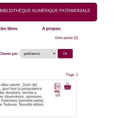
BIBLIOTHÈQUE NUMÉRIQUE PATRIMONIALE
les titres
A propos
Votre panier
(
0
)
Classer par :
Page: 1
alleu naturel ; [suivi de]
 pour fixer la jurisprudence
s des donations, donnée à
des observations, autorisées
s Parlemens [première partie].
e Toulouse. Nouvelle édition,