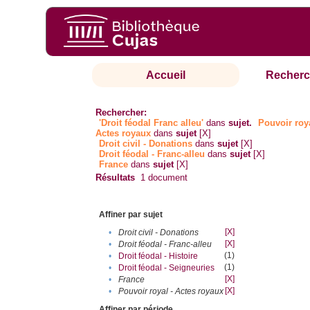
Accueil
Recherc
Rechercher:
'Droit féodal Franc alleu'
dans
sujet.
Pouvoir roya
Actes royaux
dans
sujet
[X]
Droit civil - Donations
dans
sujet
[X]
Droit féodal - Franc-alleu‎
dans
sujet
[X]
France
dans
sujet
[X]
Résultats
1
document
Affiner par sujet
[X]
•
Droit civil - Donations
[X]
•
Droit féodal - Franc-alleu‎
(1)
•
Droit féodal - Histoire
(1)
•
Droit féodal - Seigneuries
[X]
•
France
[X]
•
Pouvoir royal - Actes royaux
Affiner par période