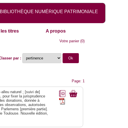
BIBLIOTHÈQUE NUMÉRIQUE PATRIMONIALE
les titres
A propos
Votre panier
(
0
)
Classer par :
Page: 1
alleu naturel ; [suivi de]
 pour fixer la jurisprudence
s des donations, donnée à
des observations, autorisées
s Parlemens [première partie].
e Toulouse. Nouvelle édition,