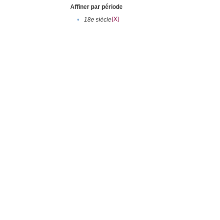
Affiner par période
[X]
•
18e siècle