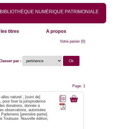
BIBLIOTHÈQUE NUMÉRIQUE PATRIMONIALE
les titres
A propos
Votre panier
(
0
)
Classer par :
Page: 1
alleu naturel ; [suivi de]
 pour fixer la jurisprudence
s des donations, donnée à
des observations, autorisées
s Parlemens [première partie].
e Toulouse. Nouvelle édition,