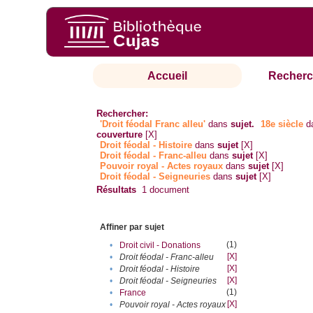
Accueil
Recherc
Rechercher:
'Droit féodal Franc alleu'
dans
sujet.
18e siècle
d
couverture
[X]
Droit féodal - Histoire
dans
sujet
[X]
Droit féodal - Franc-alleu‎
dans
sujet
[X]
Pouvoir royal - Actes royaux
dans
sujet
[X]
Droit féodal - Seigneuries
dans
sujet
[X]
Résultats
1
document
Affiner par sujet
(1)
•
Droit civil - Donations
[X]
•
Droit féodal - Franc-alleu‎
[X]
•
Droit féodal - Histoire
[X]
•
Droit féodal - Seigneuries
(1)
•
France
[X]
•
Pouvoir royal - Actes royaux