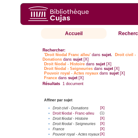
Accueil
Recherc
Rechercher:
'Droit féodal Franc alleu'
dans
sujet.
Droit civil -
Donations
dans
sujet
[X]
Droit féodal - Histoire
dans
sujet
[X]
Droit féodal - Seigneuries
dans
sujet
[X]
Pouvoir royal - Actes royaux
dans
sujet
[X]
France
dans
sujet
[X]
Résultats
1
document
Affiner par sujet
[X]
•
Droit civil - Donations
(1)
•
Droit féodal - Franc-alleu‎
[X]
•
Droit féodal - Histoire
[X]
•
Droit féodal - Seigneuries
[X]
•
France
[X]
•
Pouvoir royal - Actes royaux