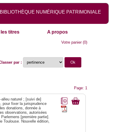
BIBLIOTHÈQUE NUMÉRIQUE PATRIMONIALE
les titres
A propos
Votre panier
(
0
)
Classer par :
Page: 1
alleu naturel ; [suivi de]
 pour fixer la jurisprudence
s des donations, donnée à
des observations, autorisées
s Parlemens [première partie].
e Toulouse. Nouvelle édition,