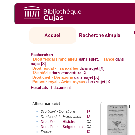
Accueil
Recherche simple
Rechercher:
'Droit féodal Franc alleu'
dans
sujet.
France
dans
sujet
[X]
Droit féodal - Franc-alleu‎
dans
sujet
[X]
18e siècle
dans
couverture
[X]
Droit civil - Donations
dans
sujet
[X]
Pouvoir royal - Actes royaux
dans
sujet
[X]
Résultats
1
document
Affiner par sujet
1
[X]
•
Droit civil - Donations
[X]
•
Droit féodal - Franc-alleu‎
(1)
•
Droit féodal - Histoire
(1)
•
Droit féodal - Seigneuries
[X]
•
France