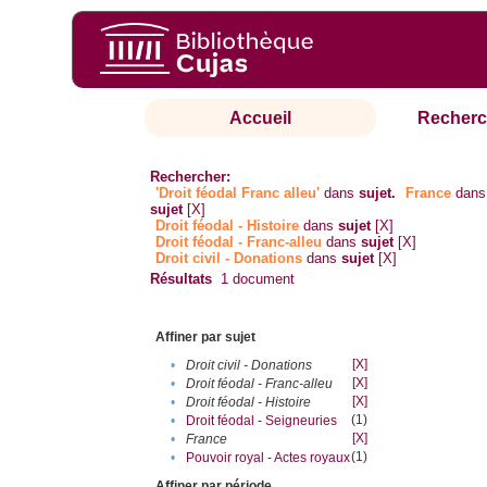
Accueil
Recherc
Rechercher:
'Droit féodal Franc alleu'
dans
sujet.
France
dans
sujet
[X]
Droit féodal - Histoire
dans
sujet
[X]
Droit féodal - Franc-alleu‎
dans
sujet
[X]
Droit civil - Donations
dans
sujet
[X]
Résultats
1
document
Affiner par sujet
[X]
•
Droit civil - Donations
[X]
•
Droit féodal - Franc-alleu‎
[X]
•
Droit féodal - Histoire
(1)
•
Droit féodal - Seigneuries
[X]
•
France
(1)
•
Pouvoir royal - Actes royaux
Affiner par période