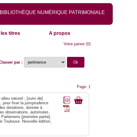
BIBLIOTHÈQUE NUMÉRIQUE PATRIMONIALE
les titres
A propos
Votre panier
(
0
)
Classer par :
Page: 1
alleu naturel ; [suivi de]
 pour fixer la jurisprudence
s des donations, donnée à
des observations, autorisées
s Parlemens [première partie].
e Toulouse. Nouvelle édition,