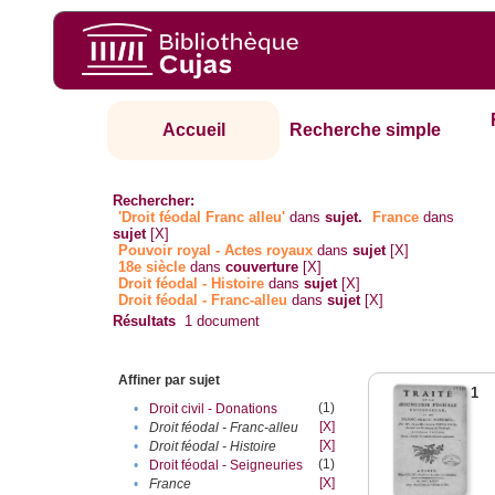
Accueil
Recherche simple
Rechercher:
'Droit féodal Franc alleu'
dans
sujet.
France
dans
sujet
[X]
Pouvoir royal - Actes royaux
dans
sujet
[X]
18e siècle
dans
couverture
[X]
Droit féodal - Histoire
dans
sujet
[X]
Droit féodal - Franc-alleu‎
dans
sujet
[X]
Résultats
1
document
Affiner par sujet
1
(1)
•
Droit civil - Donations
[X]
•
Droit féodal - Franc-alleu‎
[X]
•
Droit féodal - Histoire
(1)
•
Droit féodal - Seigneuries
[X]
•
France