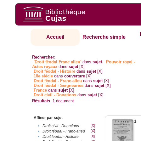
Accueil
Recherche simple
Rechercher:
'Droit féodal Franc alleu'
dans
sujet.
Pouvoir royal -
Actes royaux
dans
sujet
[X]
Droit féodal - Histoire
dans
sujet
[X]
18e siècle
dans
couverture
[X]
Droit féodal - Franc-alleu‎
dans
sujet
[X]
Droit féodal - Seigneuries
dans
sujet
[X]
France
dans
sujet
[X]
Droit civil - Donations
dans
sujet
[X]
Résultats
1
document
Affiner par sujet
1
[X]
•
Droit civil - Donations
[X]
•
Droit féodal - Franc-alleu‎
[X]
•
Droit féodal - Histoire