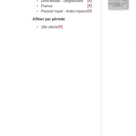
[X]
•
Droit féodal - Seigneuries
[X]
•
France
[X]
•
Pouvoir royal - Actes royaux
Affiner par période
[X]
•
18e siècle