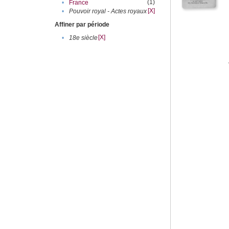
(1)
•
France
[X]
•
Pouvoir royal - Actes royaux
Affiner par période
[X]
•
18e siècle