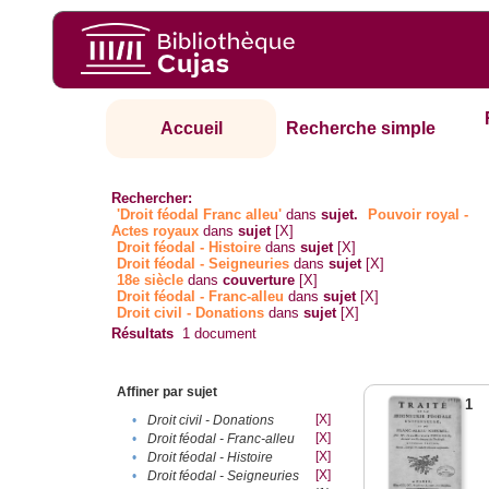
Accueil
Recherche simple
Rechercher:
'Droit féodal Franc alleu'
dans
sujet.
Pouvoir royal -
Actes royaux
dans
sujet
[X]
Droit féodal - Histoire
dans
sujet
[X]
Droit féodal - Seigneuries
dans
sujet
[X]
18e siècle
dans
couverture
[X]
Droit féodal - Franc-alleu‎
dans
sujet
[X]
Droit civil - Donations
dans
sujet
[X]
Résultats
1
document
Affiner par sujet
1
[X]
•
Droit civil - Donations
[X]
•
Droit féodal - Franc-alleu‎
[X]
•
Droit féodal - Histoire
[X]
•
Droit féodal - Seigneuries