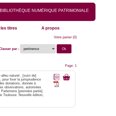
BIBLIOTHÈQUE NUMÉRIQUE PATRIMONIALE
les titres
A propos
Votre panier
(
0
)
Classer par :
Page: 1
alleu naturel ; [suivi de]
 pour fixer la jurisprudence
s des donations, donnée à
des observations, autorisées
s Parlemens [première partie].
e Toulouse. Nouvelle édition,