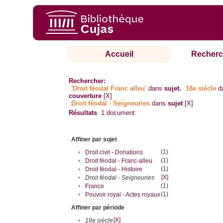
Accueil
Recherc
Rechercher:
'Droit féodal Franc alleu'
dans
sujet.
18e siècle
d
couverture
[X]
Droit féodal - Seigneuries
dans
sujet
[X]
Résultats
1
document
Affiner par sujet
(1)
•
Droit civil - Donations
(1)
•
Droit féodal - Franc-alleu‎
(1)
•
Droit féodal - Histoire
[X]
•
Droit féodal - Seigneuries
(1)
•
France
(1)
•
Pouvoir royal - Actes royaux
Affiner par période
[X]
•
18e siècle