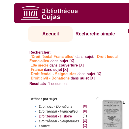
Accueil
Recherche simple
Rechercher:
'Droit féodal Franc alleu'
dans
sujet.
Droit féodal -
Franc-alleu‎
dans
sujet
[X]
18e siècle
dans
couverture
[X]
France
dans
sujet
[X]
Droit féodal - Seigneuries
dans
sujet
[X]
Droit civil - Donations
dans
sujet
[X]
Résultats
1
document
Affiner par sujet
1
[X]
•
Droit civil - Donations
[X]
•
Droit féodal - Franc-alleu‎
(1)
•
Droit féodal - Histoire
[X]
•
Droit féodal - Seigneuries
[X]
•
France