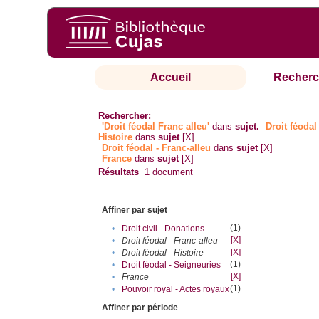
Accueil
Recherc
Rechercher:
'Droit féodal Franc alleu'
dans
sujet.
Droit féodal 
Histoire
dans
sujet
[X]
Droit féodal - Franc-alleu‎
dans
sujet
[X]
France
dans
sujet
[X]
Résultats
1
document
Affiner par sujet
(1)
•
Droit civil - Donations
[X]
•
Droit féodal - Franc-alleu‎
[X]
•
Droit féodal - Histoire
(1)
•
Droit féodal - Seigneuries
[X]
•
France
(1)
•
Pouvoir royal - Actes royaux
Affiner par période