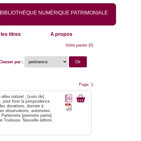
BIBLIOTHÈQUE NUMÉRIQUE PATRIMONIALE
les titres
A propos
Votre panier
(
0
)
Classer par :
Page: 1
alleu naturel ; [suivi de]
 pour fixer la jurisprudence
s des donations, donnée à
des observations, autorisées
s Parlemens [première partie].
e Toulouse. Nouvelle édition,