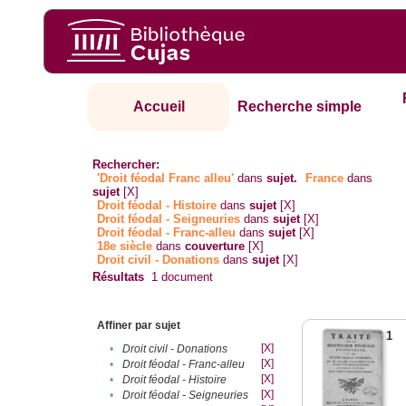
Accueil
Recherche simple
Rechercher:
'Droit féodal Franc alleu'
dans
sujet.
France
dans
sujet
[X]
Droit féodal - Histoire
dans
sujet
[X]
Droit féodal - Seigneuries
dans
sujet
[X]
Droit féodal - Franc-alleu‎
dans
sujet
[X]
18e siècle
dans
couverture
[X]
Droit civil - Donations
dans
sujet
[X]
Résultats
1
document
Affiner par sujet
1
[X]
•
Droit civil - Donations
[X]
•
Droit féodal - Franc-alleu‎
[X]
•
Droit féodal - Histoire
[X]
•
Droit féodal - Seigneuries