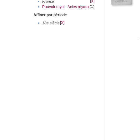
[X]
•
France
(1)
•
Pouvoir royal - Actes royaux
Affiner par période
[X]
•
18e siècle