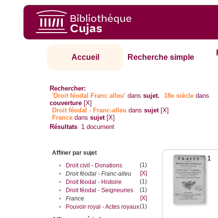
Accueil
Recherche simple
Rechercher:
'Droit féodal Franc alleu'
dans
sujet.
18e siècle
dans
couverture
[X]
Droit féodal - Franc-alleu‎
dans
sujet
[X]
France
dans
sujet
[X]
Résultats
1
document
Affiner par sujet
1
(1)
•
Droit civil - Donations
[X]
•
Droit féodal - Franc-alleu‎
(1)
•
Droit féodal - Histoire
(1)
•
Droit féodal - Seigneuries
[X]
•
France
(1)
•
Pouvoir royal - Actes royaux