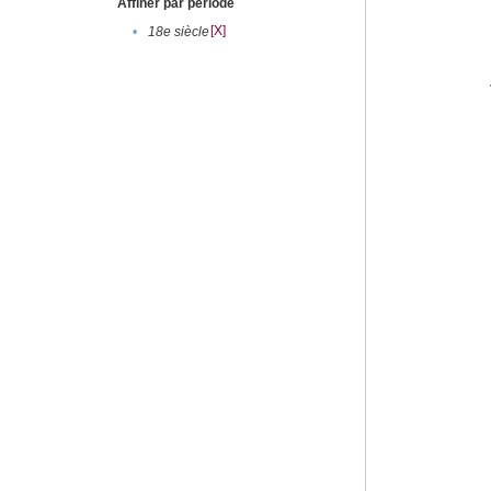
Affiner par période
[X]
•
18e siècle