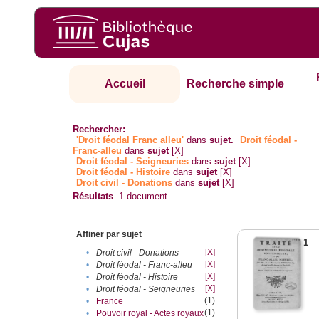
Accueil
Recherche simple
Rechercher:
'Droit féodal Franc alleu'
dans
sujet.
Droit féodal -
Franc-alleu‎
dans
sujet
[X]
Droit féodal - Seigneuries
dans
sujet
[X]
Droit féodal - Histoire
dans
sujet
[X]
Droit civil - Donations
dans
sujet
[X]
Résultats
1
document
Affiner par sujet
1
[X]
•
Droit civil - Donations
[X]
•
Droit féodal - Franc-alleu‎
[X]
•
Droit féodal - Histoire
[X]
•
Droit féodal - Seigneuries
(1)
•
France
(1)
•
Pouvoir royal - Actes royaux