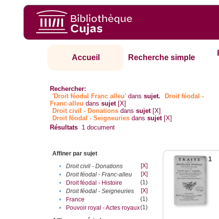
Accueil
Recherche simple
Rechercher:
'Droit féodal Franc alleu'
dans
sujet.
Droit féodal -
Franc-alleu‎
dans
sujet
[X]
Droit civil - Donations
dans
sujet
[X]
Droit féodal - Seigneuries
dans
sujet
[X]
Résultats
1
document
Affiner par sujet
1
[X]
•
Droit civil - Donations
[X]
•
Droit féodal - Franc-alleu‎
(1)
•
Droit féodal - Histoire
[X]
•
Droit féodal - Seigneuries
(1)
•
France
(1)
•
Pouvoir royal - Actes royaux