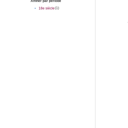
Affiner par période
(1)
•
18e siècle