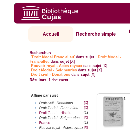
Accueil
Recherche simple
Rechercher:
'Droit féodal Franc alleu'
dans
sujet.
Droit féodal -
Franc-alleu‎
dans
sujet
[X]
Pouvoir royal - Actes royaux
dans
sujet
[X]
Droit féodal - Seigneuries
dans
sujet
[X]
Droit civil - Donations
dans
sujet
[X]
Résultats
1
document
Affiner par sujet
1
[X]
•
Droit civil - Donations
[X]
•
Droit féodal - Franc-alleu‎
(1)
•
Droit féodal - Histoire
[X]
•
Droit féodal - Seigneuries
(1)
•
France
[X]
•
Pouvoir royal - Actes royaux