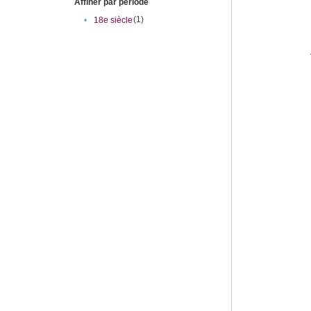
Affiner par période
(1)
•
18e siècle