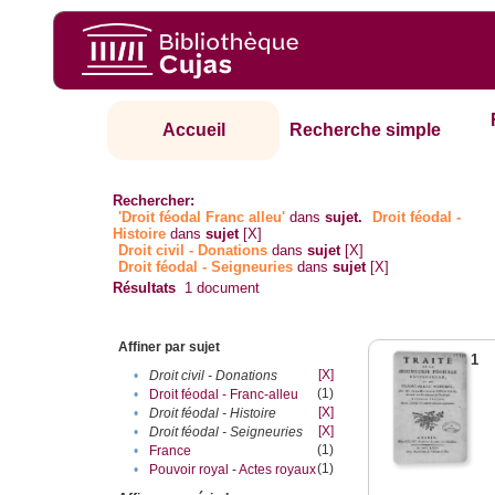
Accueil
Recherche simple
Rechercher:
'Droit féodal Franc alleu'
dans
sujet.
Droit féodal -
Histoire
dans
sujet
[X]
Droit civil - Donations
dans
sujet
[X]
Droit féodal - Seigneuries
dans
sujet
[X]
Résultats
1
document
Affiner par sujet
1
[X]
•
Droit civil - Donations
(1)
•
Droit féodal - Franc-alleu‎
[X]
•
Droit féodal - Histoire
[X]
•
Droit féodal - Seigneuries
(1)
•
France
(1)
•
Pouvoir royal - Actes royaux