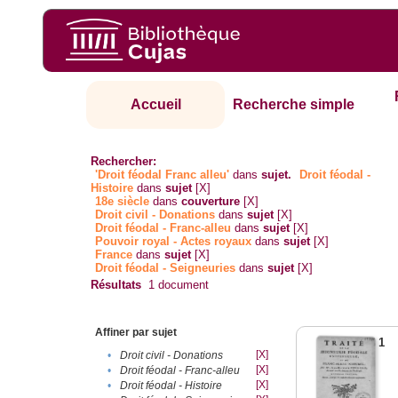
Accueil
Recherche simple
Rechercher:
'Droit féodal Franc alleu'
dans
sujet.
Droit féodal -
Histoire
dans
sujet
[X]
18e siècle
dans
couverture
[X]
Droit civil - Donations
dans
sujet
[X]
Droit féodal - Franc-alleu‎
dans
sujet
[X]
Pouvoir royal - Actes royaux
dans
sujet
[X]
France
dans
sujet
[X]
Droit féodal - Seigneuries
dans
sujet
[X]
Résultats
1
document
Affiner par sujet
1
[X]
•
Droit civil - Donations
[X]
•
Droit féodal - Franc-alleu‎
[X]
•
Droit féodal - Histoire