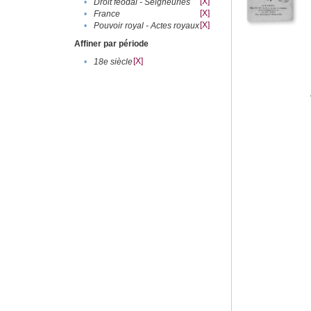
[X]
•
Droit féodal - Seigneuries
[X]
•
France
[X]
•
Pouvoir royal - Actes royaux
Affiner par période
[X]
•
18e siècle