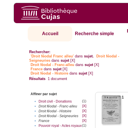
Accueil
Recherche simple
Rechercher:
'Droit féodal Franc alleu'
dans
sujet.
Droit féodal -
Seigneuries
dans
sujet
[X]
Droit féodal - Franc-alleu‎
dans
sujet
[X]
France
dans
sujet
[X]
Droit féodal - Histoire
dans
sujet
[X]
Résultats
1
document
Affiner par sujet
1
(1)
•
Droit civil - Donations
[X]
•
Droit féodal - Franc-alleu‎
[X]
•
Droit féodal - Histoire
[X]
•
Droit féodal - Seigneuries
[X]
•
France
(1)
•
Pouvoir royal - Actes royaux