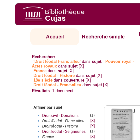
Accueil
Recherche simple
Rechercher:
'Droit féodal Franc alleu'
dans
sujet.
Pouvoir royal -
Actes royaux
dans
sujet
[X]
France
dans
sujet
[X]
Droit féodal - Histoire
dans
sujet
[X]
18e siècle
dans
couverture
[X]
Droit féodal - Franc-alleu‎
dans
sujet
[X]
Résultats
1
document
Affiner par sujet
1
(1)
•
Droit civil - Donations
[X]
•
Droit féodal - Franc-alleu‎
[X]
•
Droit féodal - Histoire
(1)
•
Droit féodal - Seigneuries
[X]
•
France