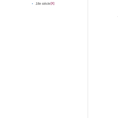
[X]
•
18e siècle