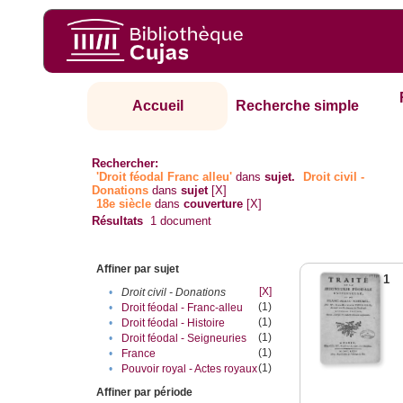
Accueil
Recherche simple
Rechercher:
'Droit féodal Franc alleu'
dans
sujet.
Droit civil -
Donations
dans
sujet
[X]
18e siècle
dans
couverture
[X]
Résultats
1
document
Affiner par sujet
1
[X]
•
Droit civil - Donations
(1)
•
Droit féodal - Franc-alleu‎
(1)
•
Droit féodal - Histoire
(1)
•
Droit féodal - Seigneuries
(1)
•
France
(1)
•
Pouvoir royal - Actes royaux
Affiner par période