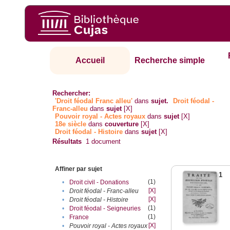
Accueil
Recherche simple
Rechercher:
'Droit féodal Franc alleu'
dans
sujet.
Droit féodal -
Franc-alleu‎
dans
sujet
[X]
Pouvoir royal - Actes royaux
dans
sujet
[X]
18e siècle
dans
couverture
[X]
Droit féodal - Histoire
dans
sujet
[X]
Résultats
1
document
Affiner par sujet
1
(1)
•
Droit civil - Donations
[X]
•
Droit féodal - Franc-alleu‎
[X]
•
Droit féodal - Histoire
(1)
•
Droit féodal - Seigneuries
(1)
•
France
[X]
•
Pouvoir royal - Actes royaux