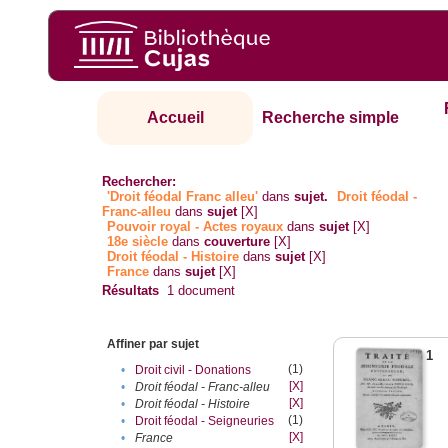
Accueil
Recherche simple
Rechercher:
'Droit féodal Franc alleu'
dans
sujet.
Droit féodal -
Franc-alleu‎
dans
sujet
[X]
Pouvoir royal - Actes royaux
dans
sujet
[X]
18e siècle
dans
couverture
[X]
Droit féodal - Histoire
dans
sujet
[X]
France
dans
sujet
[X]
Résultats
1
document
Affiner par sujet
1
(1)
•
Droit civil - Donations
[X]
•
Droit féodal - Franc-alleu‎
[X]
•
Droit féodal - Histoire
(1)
•
Droit féodal - Seigneuries
[X]
•
France