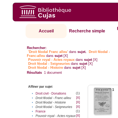
Accueil
Recherche simple
Rechercher:
'Droit féodal Franc alleu'
dans
sujet.
Droit féodal -
Franc-alleu‎
dans
sujet
[X]
Pouvoir royal - Actes royaux
dans
sujet
[X]
Droit féodal - Seigneuries
dans
sujet
[X]
Droit féodal - Histoire
dans
sujet
[X]
Résultats
1
document
Affiner par sujet
1
(1)
•
Droit civil - Donations
[X]
•
Droit féodal - Franc-alleu‎
[X]
•
Droit féodal - Histoire
[X]
•
Droit féodal - Seigneuries
(1)
•
France
[X]
•
Pouvoir royal - Actes royaux