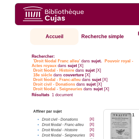
Accueil
Recherche simple
Rechercher:
'Droit féodal Franc alleu'
dans
sujet.
Pouvoir royal -
Actes royaux
dans
sujet
[X]
Droit féodal - Histoire
dans
sujet
[X]
18e siècle
dans
couverture
[X]
Droit féodal - Franc-alleu‎
dans
sujet
[X]
Droit civil - Donations
dans
sujet
[X]
Droit féodal - Seigneuries
dans
sujet
[X]
Résultats
1
document
Affiner par sujet
1
[X]
•
Droit civil - Donations
[X]
•
Droit féodal - Franc-alleu‎
[X]
•
Droit féodal - Histoire
[X]
•
Droit féodal - Seigneuries