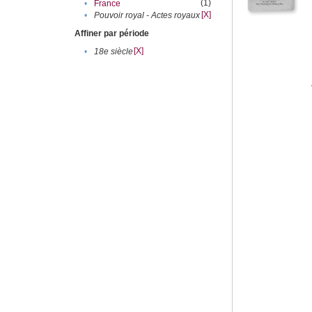
(1)
•
France
[X]
•
Pouvoir royal - Actes royaux
Affiner par période
[X]
•
18e siècle