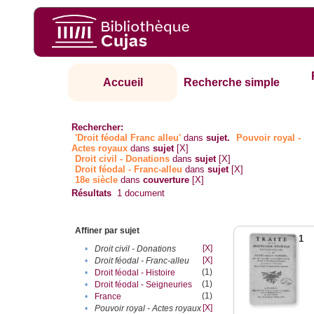
Accueil
Recherche simple
Rechercher:
'Droit féodal Franc alleu'
dans
sujet.
Pouvoir royal -
Actes royaux
dans
sujet
[X]
Droit civil - Donations
dans
sujet
[X]
Droit féodal - Franc-alleu‎
dans
sujet
[X]
18e siècle
dans
couverture
[X]
Résultats
1
document
Affiner par sujet
1
[X]
•
Droit civil - Donations
[X]
•
Droit féodal - Franc-alleu‎
(1)
•
Droit féodal - Histoire
(1)
•
Droit féodal - Seigneuries
(1)
•
France
[X]
•
Pouvoir royal - Actes royaux