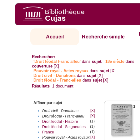
Accueil
Recherche simple
Rechercher:
'Droit féodal Franc alleu'
dans
sujet.
18e siècle
dans
couverture
[X]
Pouvoir royal - Actes royaux
dans
sujet
[X]
Droit civil - Donations
dans
sujet
[X]
Droit féodal - Franc-alleu‎
dans
sujet
[X]
Résultats
1
document
Affiner par sujet
1
[X]
•
Droit civil - Donations
[X]
•
Droit féodal - Franc-alleu‎
(1)
•
Droit féodal - Histoire
(1)
•
Droit féodal - Seigneuries
(1)
•
France
[X]
•
Pouvoir royal - Actes royaux