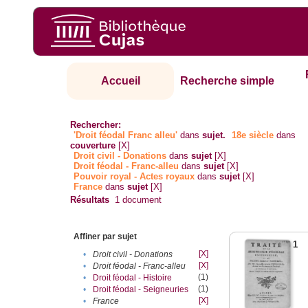
Accueil
Recherche simple
Rechercher:
'Droit féodal Franc alleu'
dans
sujet.
18e siècle
dans
couverture
[X]
Droit civil - Donations
dans
sujet
[X]
Droit féodal - Franc-alleu‎
dans
sujet
[X]
Pouvoir royal - Actes royaux
dans
sujet
[X]
France
dans
sujet
[X]
Résultats
1
document
Affiner par sujet
1
[X]
•
Droit civil - Donations
[X]
•
Droit féodal - Franc-alleu‎
(1)
•
Droit féodal - Histoire
(1)
•
Droit féodal - Seigneuries
[X]
•
France