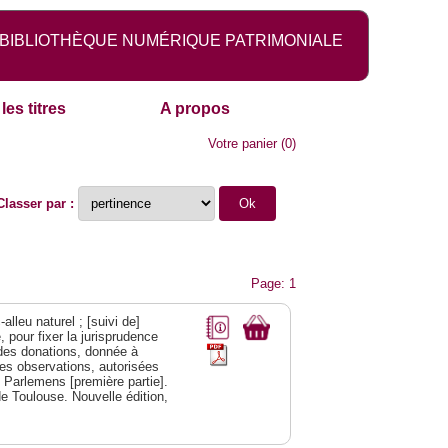
BIBLIOTHÈQUE NUMÉRIQUE PATRIMONIALE
les titres
A propos
Votre panier
(
0
)
Classer par :
Page: 1
alleu naturel ; [suivi de]
 pour fixer la jurisprudence
s des donations, donnée à
des observations, autorisées
s Parlemens [première partie].
e Toulouse. Nouvelle édition,