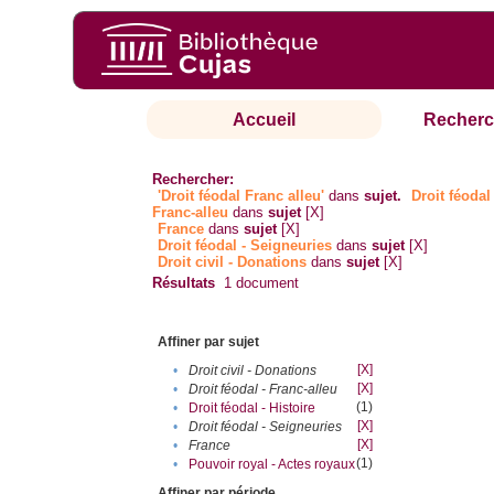
Accueil
Recherc
Rechercher:
'Droit féodal Franc alleu'
dans
sujet.
Droit féodal 
Franc-alleu‎
dans
sujet
[X]
France
dans
sujet
[X]
Droit féodal - Seigneuries
dans
sujet
[X]
Droit civil - Donations
dans
sujet
[X]
Résultats
1
document
Affiner par sujet
[X]
•
Droit civil - Donations
[X]
•
Droit féodal - Franc-alleu‎
(1)
•
Droit féodal - Histoire
[X]
•
Droit féodal - Seigneuries
[X]
•
France
(1)
•
Pouvoir royal - Actes royaux
Affiner par période