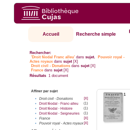
Accueil
Recherche simple
Rechercher:
'Droit féodal Franc alleu'
dans
sujet.
Pouvoir royal -
Actes royaux
dans
sujet
[X]
Droit civil - Donations
dans
sujet
[X]
France
dans
sujet
[X]
Résultats
1
document
Affiner par sujet
1
[X]
•
Droit civil - Donations
(1)
•
Droit féodal - Franc-alleu‎
(1)
•
Droit féodal - Histoire
(1)
•
Droit féodal - Seigneuries
[X]
•
France
[X]
•
Pouvoir royal - Actes royaux