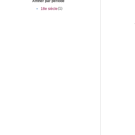
Affiner par période
(1)
•
18e siècle