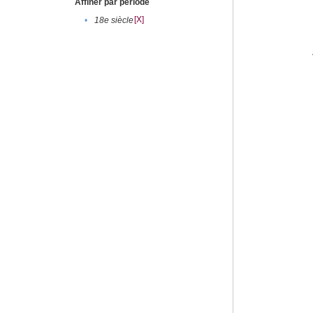
Affiner par période
[X]
•
18e siècle