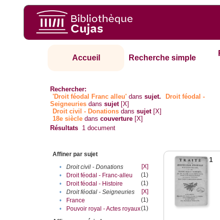
Accueil
Recherche simple
Rechercher:
'Droit féodal Franc alleu'
dans
sujet.
Droit féodal -
Seigneuries
dans
sujet
[X]
Droit civil - Donations
dans
sujet
[X]
18e siècle
dans
couverture
[X]
Résultats
1
document
Affiner par sujet
1
[X]
•
Droit civil - Donations
(1)
•
Droit féodal - Franc-alleu‎
(1)
•
Droit féodal - Histoire
[X]
•
Droit féodal - Seigneuries
(1)
•
France
(1)
•
Pouvoir royal - Actes royaux