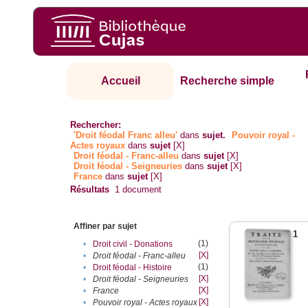
Accueil
Recherche simple
Rechercher:
'Droit féodal Franc alleu'
dans
sujet.
Pouvoir royal -
Actes royaux
dans
sujet
[X]
Droit féodal - Franc-alleu‎
dans
sujet
[X]
Droit féodal - Seigneuries
dans
sujet
[X]
France
dans
sujet
[X]
Résultats
1
document
Affiner par sujet
1
(1)
•
Droit civil - Donations
[X]
•
Droit féodal - Franc-alleu‎
(1)
•
Droit féodal - Histoire
[X]
•
Droit féodal - Seigneuries
[X]
•
France
[X]
•
Pouvoir royal - Actes royaux