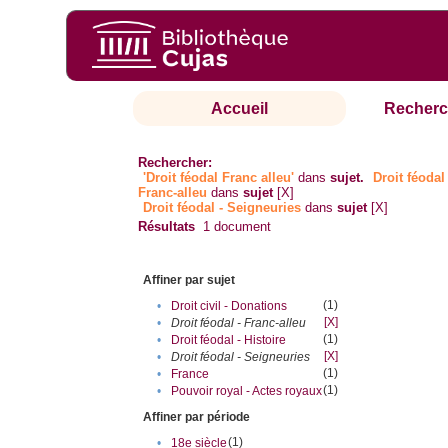
Accueil
Recherc
Rechercher:
'Droit féodal Franc alleu'
dans
sujet.
Droit féodal 
Franc-alleu‎
dans
sujet
[X]
Droit féodal - Seigneuries
dans
sujet
[X]
Résultats
1
document
Affiner par sujet
(1)
•
Droit civil - Donations
[X]
•
Droit féodal - Franc-alleu‎
(1)
•
Droit féodal - Histoire
[X]
•
Droit féodal - Seigneuries
(1)
•
France
(1)
•
Pouvoir royal - Actes royaux
Affiner par période
(1)
•
18e siècle