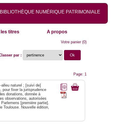
BIBLIOTHÈQUE NUMÉRIQUE PATRIMONIALE
les titres
A propos
Votre panier
(
0
)
Classer par :
Page: 1
alleu naturel ; [suivi de]
 pour fixer la jurisprudence
s des donations, donnée à
des observations, autorisées
s Parlemens [première partie].
e Toulouse. Nouvelle édition,