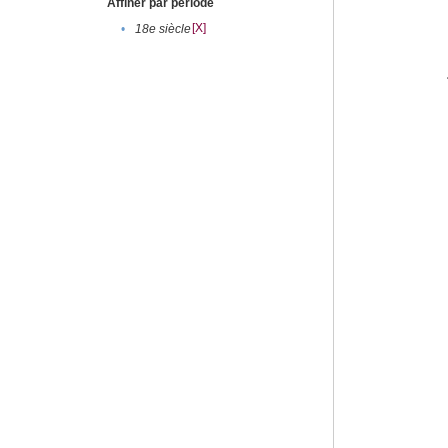
Affiner par période
[X]
•
18e siècle