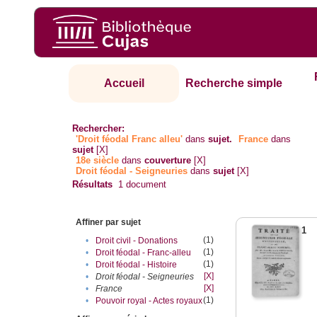
Accueil
Recherche simple
Rechercher:
'Droit féodal Franc alleu'
dans
sujet.
France
dans
sujet
[X]
18e siècle
dans
couverture
[X]
Droit féodal - Seigneuries
dans
sujet
[X]
Résultats
1
document
Affiner par sujet
1
(1)
•
Droit civil - Donations
(1)
•
Droit féodal - Franc-alleu‎
(1)
•
Droit féodal - Histoire
[X]
•
Droit féodal - Seigneuries
[X]
•
France
(1)
•
Pouvoir royal - Actes royaux