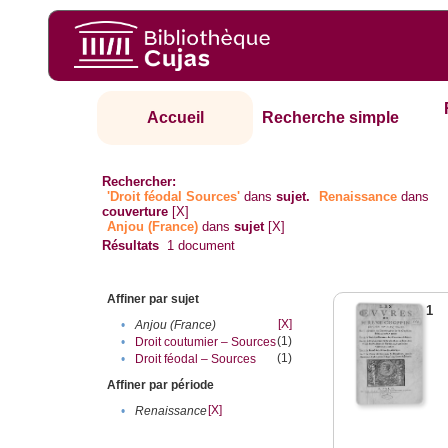
Accueil
Recherche simple
Rechercher:
'Droit féodal Sources'
dans
sujet.
Renaissance
dans
couverture
[X]
Anjou (France)
dans
sujet
[X]
Résultats
1
document
Affiner par sujet
1
[X]
•
Anjou (France)
(1)
•
Droit coutumier – Sources
(1)
•
Droit féodal – Sources
Affiner par période
[X]
•
Renaissance