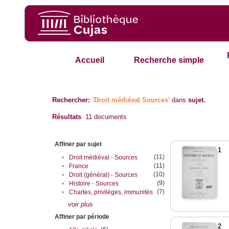
Accueil
Recherche simple
Rechercher:
'Droit médiéval Sources'
dans
sujet.
Résultats
11
documents
Affiner par sujet
1
(11)
•
Droit médiéval - Sources
(11)
•
France
(10)
•
Droit (général) - Sources
(9)
•
Histoire - Sources
(7)
•
Chartes, privilèges, immunités
voir plus
Affiner par période
2