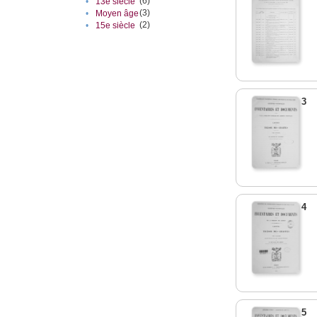
(6)
•
13e siècle
(3)
•
Moyen âge
(2)
•
15e siècle
3
4
5