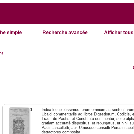
he simple
Recherche avancée
Afficher tous 
ns
1
Index locupletissimus rerum omnium ac sententiarum
Ubaldi commentariis ad libros Digestiorum, Codicis, e
Tract. de Pactis, et Constituto continentur, serie alph
gratiam accuratè dispositus, et repurgatus, ut nihil s
Pauli Lancellotti, Jur. Utriusque consulti Perusini apol
detractores composita