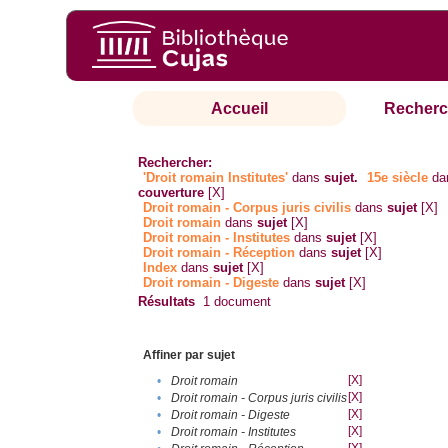
Accueil
Recherc
Rechercher:
'Droit romain Institutes'
dans
sujet.
15e siècle
da
couverture
[X]
Droit romain - Corpus juris civilis
dans
sujet
[X]
Droit romain
dans
sujet
[X]
Droit romain - Institutes
dans
sujet
[X]
Droit romain - Réception
dans
sujet
[X]
Index
dans
sujet
[X]
Droit romain - Digeste
dans
sujet
[X]
Résultats
1
document
Affiner par sujet
[X]
•
Droit romain
[X]
•
Droit romain - Corpus juris civilis
[X]
•
Droit romain - Digeste
[X]
•
Droit romain - Institutes