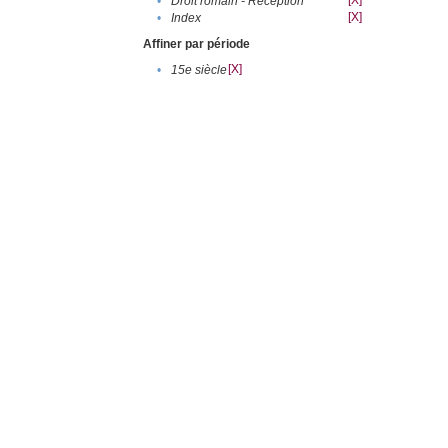
[X]
•
Droit romain - Réception
[X]
•
Index
Affiner par période
[X]
•
15e siècle