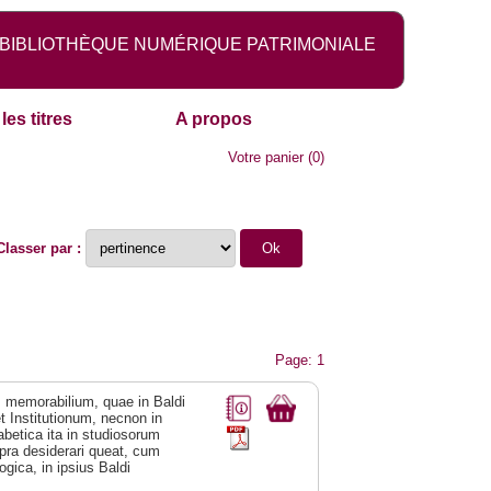
BIBLIOTHÈQUE NUMÉRIQUE PATRIMONIALE
les titres
A propos
Votre panier
(
0
)
Classer par :
Page: 1
 memorabilium, quae in Baldi
t Institutionum, necnon in
abetica ita in studiosorum
upra desiderari queat, cum
ogica, in ipsius Baldi