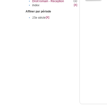
(1)
•
Droit romain - Réception
[X]
•
Index
Affiner par période
[X]
•
15e siècle