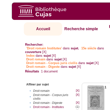
Accueil
Recherche simple
Rechercher:
'Droit romain Institutes'
dans
sujet.
15e siècle
dans
couverture
[X]
Index
dans
sujet
[X]
Droit romain
dans
sujet
[X]
Droit romain - Corpus juris civilis
dans
sujet
[X]
Droit romain - Digeste
dans
sujet
[X]
Résultats
1
document
Affiner par sujet
1
[X]
•
Droit romain
[X]
Droit romain - Corpus juris
•
civilis
[X]
•
Droit romain - Digeste
(1)
•
Droit romain - Institutes