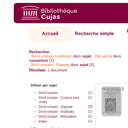
Accueil
Recherche simple
Rechercher:
'Droit romain Institutes'
dans
sujet.
15e siècle
dans
couverture
[X]
Droit romain - Digeste
dans
sujet
[X]
Résultats
1
document
Affiner par sujet
1
(1)
•
Droit romain
(1)
Droit romain - Corpus juris
•
civilis
[X]
•
Droit romain - Digeste
(1)
•
Droit romain - Institutes
(1)
•
Droit romain - Réception
(1)
•
Index