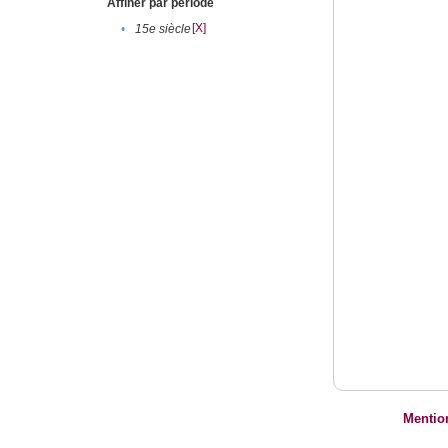
Affiner par période
[X]
•
15e siècle
Mentio